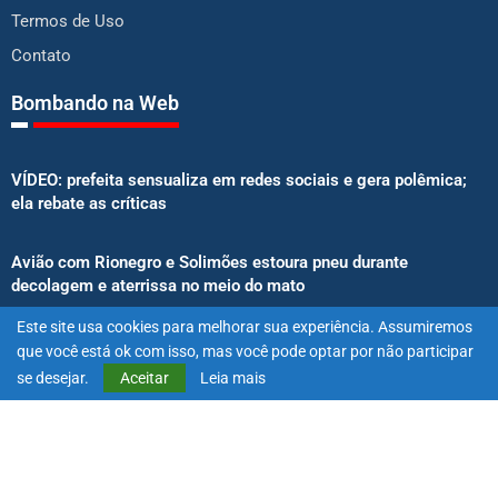
Termos de Uso
Contato
Bombando na Web
VÍDEO: prefeita sensualiza em redes sociais e gera polêmica;
ela rebate as críticas
Avião com Rionegro e Solimões estoura pneu durante
decolagem e aterrissa no meio do mato
Este site usa cookies para melhorar sua experiência. Assumiremos
Senado aprova proibição de atletas e influenciadores em
que você está ok com isso, mas você pode optar por não participar
anúncios de bets
se desejar.
Aceitar
Leia mais
@2025 – Todos os direitos reservados. Projetado e desenvolvido
por
Exímio Agência