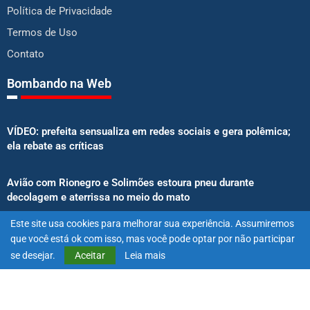
Política de Privacidade
Termos de Uso
Contato
Bombando na Web
VÍDEO: prefeita sensualiza em redes sociais e gera polêmica;
ela rebate as críticas
Avião com Rionegro e Solimões estoura pneu durante
decolagem e aterrissa no meio do mato
Este site usa cookies para melhorar sua experiência. Assumiremos
Senado aprova proibição de atletas e influenciadores em
que você está ok com isso, mas você pode optar por não participar
anúncios de bets
se desejar.
Aceitar
Leia mais
@2025 – Todos os direitos reservados. Projetado e desenvolvido
por
Exímio Agência