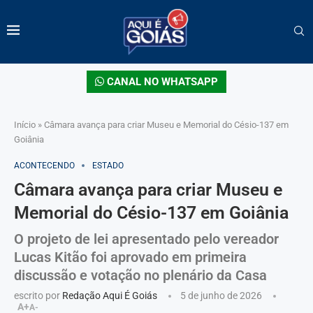
CANAL NO WHATSAPP
Início
»
Câmara avança para criar Museu e Memorial do Césio-137 em
Goiânia
ACONTECENDO
ESTADO
Câmara avança para criar Museu e
Memorial do Césio-137 em Goiânia
O projeto de lei apresentado pelo vereador
Lucas Kitão foi aprovado em primeira
discussão e votação no plenário da Casa
escrito por
Redação Aqui É Goiás
5 de junho de 2026
A+
A-