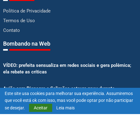
Política de Privacidade
Termos de Uso
Contato
Bombando na Web
VÍDEO: prefeita sensualiza em redes sociais e gera polêmica;
ela rebate as críticas
Avião com Rionegro e Solimões estoura pneu durante
Este site usa cookies para melhorar sua experiência. Assumiremos
decolagem e aterrissa no meio do mato
que você está ok com isso, mas você pode optar por não participar
se desejar.
Aceitar
Leia mais
Senado aprova proibição de atletas e influenciadores em
anúncios de bets
@2025 – Todos os direitos reservados. Projetado e desenvolvido