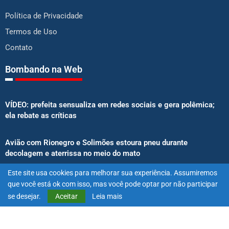
Política de Privacidade
Termos de Uso
Contato
Bombando na Web
VÍDEO: prefeita sensualiza em redes sociais e gera polêmica;
ela rebate as críticas
Avião com Rionegro e Solimões estoura pneu durante
decolagem e aterrissa no meio do mato
Este site usa cookies para melhorar sua experiência. Assumiremos
Senado aprova proibição de atletas e influenciadores em
que você está ok com isso, mas você pode optar por não participar
anúncios de bets
se desejar.
Aceitar
Leia mais
@2025 – Todos os direitos reservados. Projetado e desenvolvido