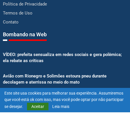
Política de Privacidade
Termos de Uso
Contato
Bombando na Web
VÍDEO: prefeita sensualiza em redes sociais e gera polêmica;
ela rebate as críticas
Avião com Rionegro e Solimões estoura pneu durante
decolagem e aterrissa no meio do mato
Este site usa cookies para melhorar sua experiência. Assumiremos
Senado aprova proibição de atletas e influenciadores em
que você está ok com isso, mas você pode optar por não participar
anúncios de bets
se desejar.
Aceitar
Leia mais
@2025 – Todos os direitos reservados. Projetado e desenvolvido
por
Exímio Agência