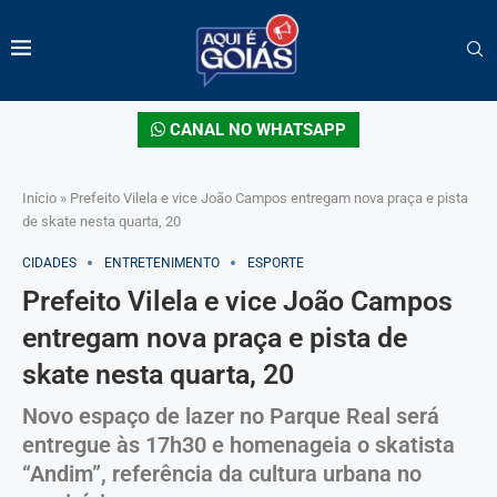
CANAL NO WHATSAPP
Início
»
Prefeito Vilela e vice João Campos entregam nova praça e pista
de skate nesta quarta, 20
CIDADES
ENTRETENIMENTO
ESPORTE
Prefeito Vilela e vice João Campos
entregam nova praça e pista de
skate nesta quarta, 20
Novo espaço de lazer no Parque Real será
entregue às 17h30 e homenageia o skatista
“Andim”, referência da cultura urbana no