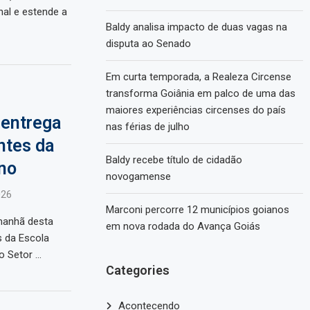
al e estende a
Baldy analisa impacto de duas vagas na
disputa ao Senado
Em curta temporada, a Realeza Circense
transforma Goiânia em palco de uma das
maiores experiências circenses do país
 entrega
nas férias de julho
ntes da
Baldy recebe título de cidadão
no
novogamense
026
Marconi percorre 12 municípios goianos
manhã desta
em nova rodada do Avança Goiás
s da Escola
o Setor …
Categories
Acontecendo