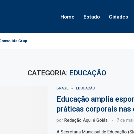
Home
Estado
Cidades
onsolida Grupo Político e Aponta Caminhos...
CATEGORIA:
EDUCAÇÃO
BRASIL
EDUCAÇÃO
Educação amplia espor
práticas corporais nas
por
Redação Aqui é Goiás
7 de mai
A Secretaria Municipal de Educação (S