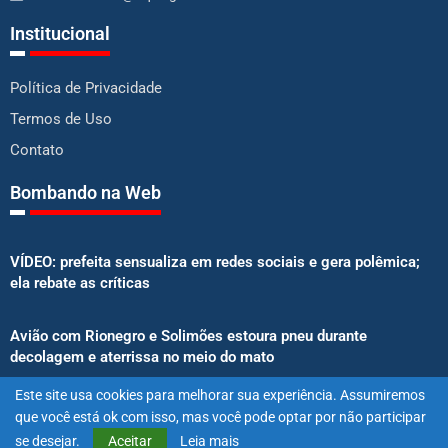
Institucional
Política de Privacidade
Termos de Uso
Contato
Bombando na Web
VÍDEO: prefeita sensualiza em redes sociais e gera polêmica;
ela rebate as críticas
Avião com Rionegro e Solimões estoura pneu durante
decolagem e aterrissa no meio do mato
Este site usa cookies para melhorar sua experiência. Assumiremos
Senado aprova proibição de atletas e influenciadores em
que você está ok com isso, mas você pode optar por não participar
anúncios de bets
se desejar.
Aceitar
Leia mais