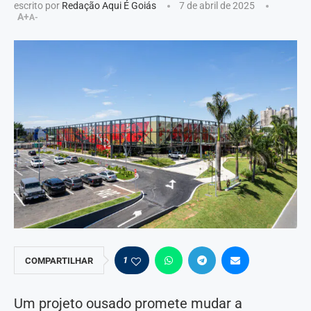
escrito por
Redação Aqui É Goiás
7 de abril de 2025
A+
A-
1
COMPARTILHAR
Um projeto ousado promete mudar a