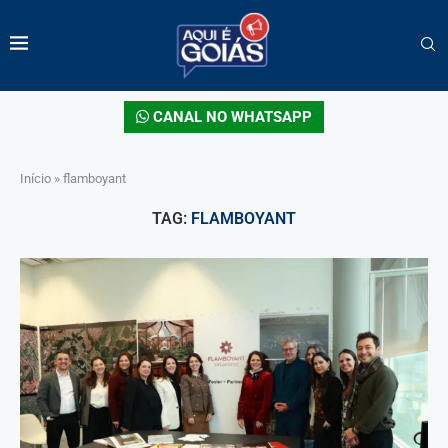
CANAL NO WHATSAPP
Início
»
flamboyant
TAG:
FLAMBOYANT