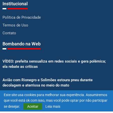
Institucional
Política de Privacidade
Termos de Uso
Contato
Bombando na Web
VÍDEO: prefeita sensualiza em redes sociais e gera polêmica;
ela rebate as críticas
Avião com Rionegro e Solimões estoura pneu durante
decolagem e aterrissa no meio do mato
Este site usa cookies para melhorar sua experiência. Assumiremos
Senado aprova proibição de atletas e influenciadores em
que você está ok com isso, mas você pode optar por não participar
anúncios de bets
se desejar.
Aceitar
Leia mais