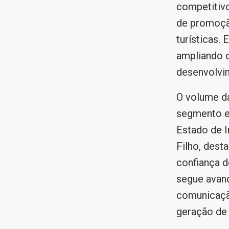
competitivo
de promoção
turísticas.
ampliando 
desenvolvim
O volume da
segmento e 
Estado de I
Filho, dest
confiança d
segue avan
comunicação
geração de