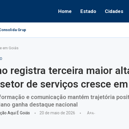
Home
Estado
Cidades
onsolida Grupo Político e Aponta Caminhos...
sce em Goiás
O
o registra terceira maior alt
 setor de serviços cresce em
nformação e comunicação mantém trajetória posit
iano ganha destaque nacional
ção Aqui É Goiás
20 de maio de 2026
A+
A-