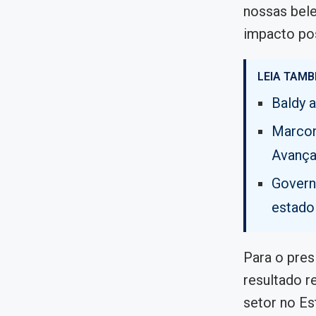
nossas bele
impacto po
LEIA TAMB
Baldy 
Marcon
Avança
Govern
estado
Para o pres
resultado r
setor no E