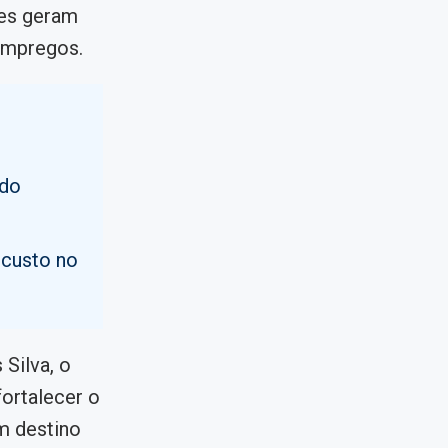
ões geram
empregos.
o
 do
 custo no
Silva, o
fortalecer o
m destino