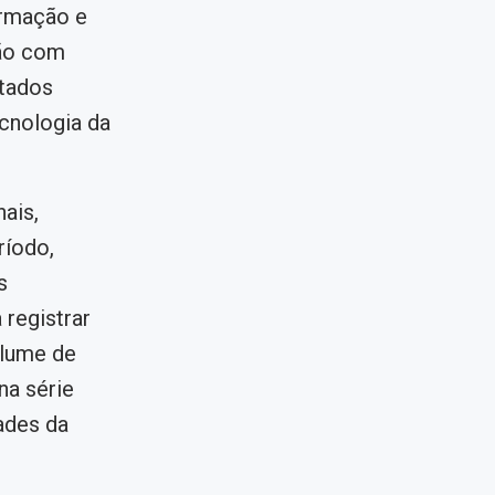
ormação e
ão com
tados
ecnologia da
ais,
ríodo,
s
 registrar
lume de
na série
ades da