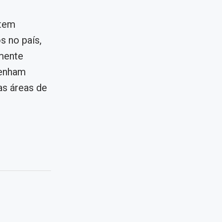
item
 no país,
lmente
penham
as áreas de