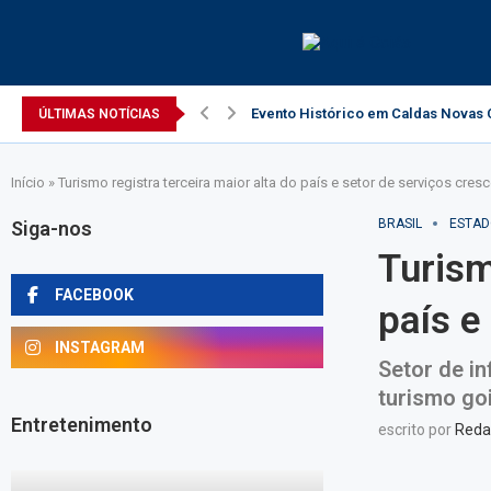
Evento Histórico em Caldas Novas C
ÚLTIMAS NOTÍCIAS
Início
»
Turismo registra terceira maior alta do país e setor de serviços cre
BRASIL
ESTAD
Siga-nos
Turism
FACEBOOK
país e
INSTAGRAM
Setor de i
turismo go
Entretenimento
escrito por
Reda