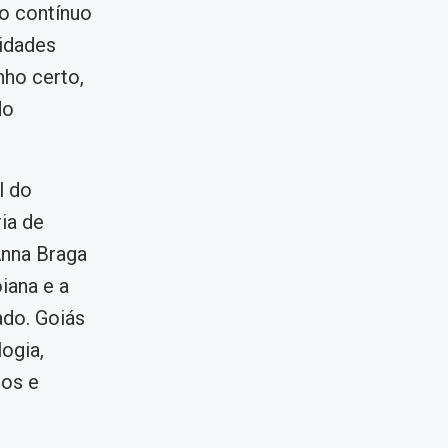
ho contínuo
lidades
ho certo,
do
l do
ia de
Anna Braga
iana e a
ado. Goiás
ogia,
tos e