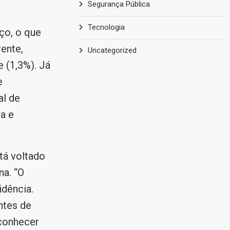
Segurança Pública
Tecnologia
ço, o que
rente,
Uncategorized
 (1,3%). Já
e
al de
ia e
tá voltado
a. “O
dência.
ntes de
 conhecer