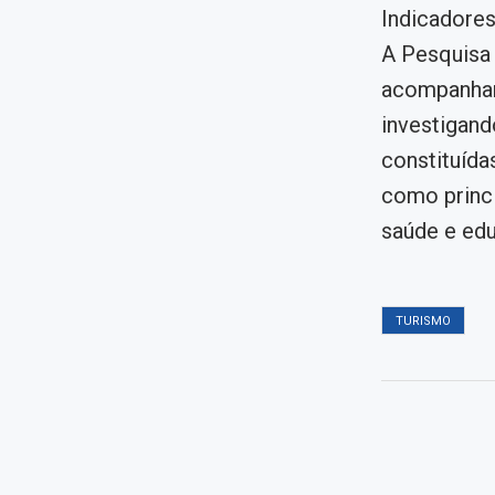
Indicadore
A Pesquisa
acompanhar 
investigand
constituíd
como princi
saúde e ed
TURISMO