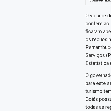
COMPARTILH
O volume de
confere ao 
ficaram ape
os recuos m
Pernambuco
Serviços (P
Estatística 
O governado
para este 
turismo te
Goiás possu
todas as re