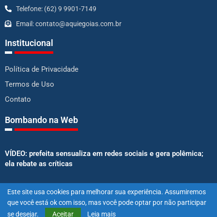
Telefone: (62) 9 9901-7149
Email: contato@aquiegoias.com.br
Institucional
Política de Privacidade
Termos de Uso
Contato
Bombando na Web
VÍDEO: prefeita sensualiza em redes sociais e gera polêmica;
ela rebate as críticas
Avião com Rionegro e Solimões estoura pneu durante
Este site usa cookies para melhorar sua experiência. Assumiremos
decolagem e aterrissa no meio do mato
que você está ok com isso, mas você pode optar por não participar
se desejar.
Aceitar
Leia mais