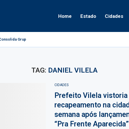
Home
Estado
Cidades
onsolida Grupo Político e Aponta Caminhos...
TAG:
DANIEL VILELA
CIDADES
Prefeito Vilela vistoria
recapeamento na cida
semana após lançamen
“Pra Frente Aparecida”