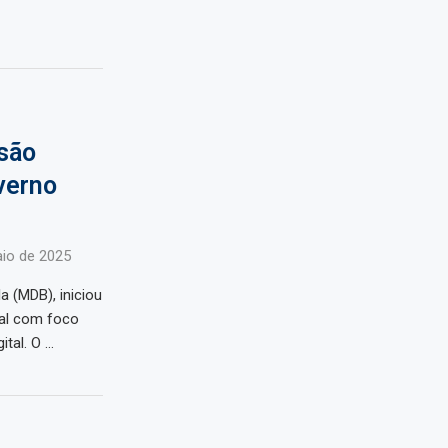
ssão
verno
io de 2025
a (MDB), iniciou
al com foco
tal. O …