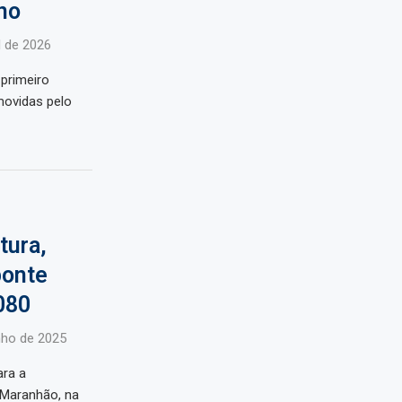
no
l de 2026
primeiro
omovidas pelo
tura,
ponte
080
nho de 2025
ara a
 Maranhão, na