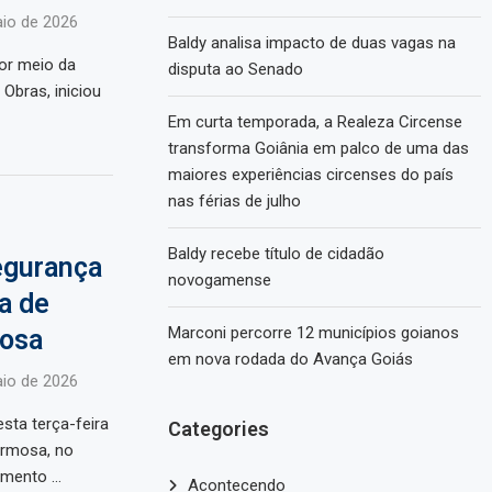
io de 2026
Baldy analisa impacto de duas vagas na
por meio da
disputa ao Senado
 Obras, iniciou
Em curta temporada, a Realeza Circense
transforma Goiânia em palco de uma das
maiores experiências circenses do país
nas férias de julho
Baldy recebe título de cidadão
segurança
novogamense
a de
Marconi percorre 12 municípios goianos
mosa
em nova rodada do Avança Goiás
io de 2026
esta terça-feira
Categories
ormosa, no
timento …
Acontecendo