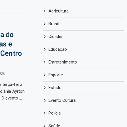
Agricultura
Brasil
ta do
Cidades
as e
Educação
 Centro
Entretenimento
026
Esporte
a terça-feira
Estado
oiânia Ayrton
. O evento …
Evento Cultural
Polícia
Saúde