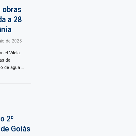
a obras
da a 28
ânia
io de 2025
iel Vilela,
as de
o de água …
o 2º
 de Goiás