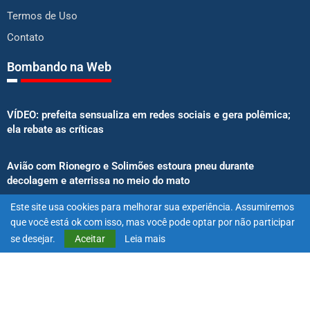
Termos de Uso
Contato
Bombando na Web
VÍDEO: prefeita sensualiza em redes sociais e gera polêmica;
ela rebate as críticas
Avião com Rionegro e Solimões estoura pneu durante
decolagem e aterrissa no meio do mato
Este site usa cookies para melhorar sua experiência. Assumiremos
Senado aprova proibição de atletas e influenciadores em
que você está ok com isso, mas você pode optar por não participar
anúncios de bets
se desejar.
Aceitar
Leia mais
@2025 – Todos os direitos reservados. Projetado e desenvolvido
por
Exímio Agência