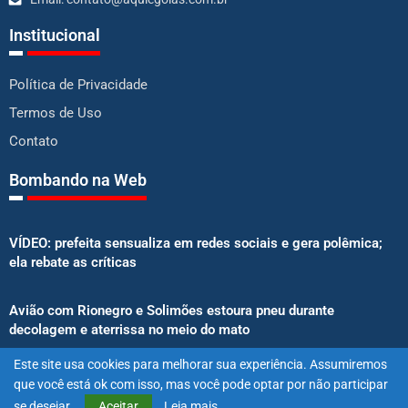
Institucional
Política de Privacidade
Termos de Uso
Contato
Bombando na Web
VÍDEO: prefeita sensualiza em redes sociais e gera polêmica;
ela rebate as críticas
Avião com Rionegro e Solimões estoura pneu durante
decolagem e aterrissa no meio do mato
Este site usa cookies para melhorar sua experiência. Assumiremos
Senado aprova proibição de atletas e influenciadores em
que você está ok com isso, mas você pode optar por não participar
anúncios de bets
se desejar.
Aceitar
Leia mais