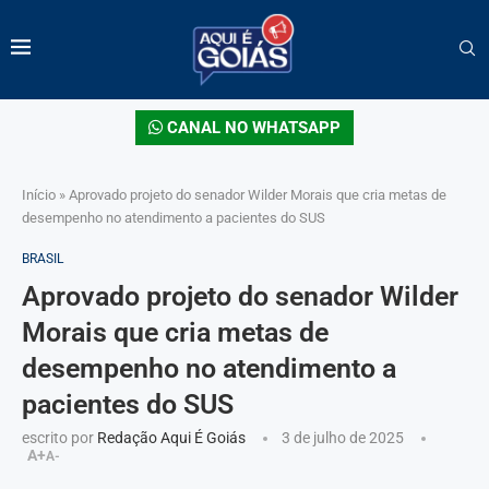
CANAL NO WHATSAPP
Início
»
Aprovado projeto do senador Wilder Morais que cria metas de
desempenho no atendimento a pacientes do SUS
BRASIL
Aprovado projeto do senador Wilder
Morais que cria metas de
desempenho no atendimento a
pacientes do SUS
escrito por
Redação Aqui É Goiás
3 de julho de 2025
A+
A-