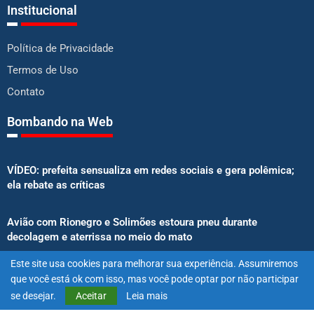
Institucional
Política de Privacidade
Termos de Uso
Contato
Bombando na Web
VÍDEO: prefeita sensualiza em redes sociais e gera polêmica;
ela rebate as críticas
Avião com Rionegro e Solimões estoura pneu durante
decolagem e aterrissa no meio do mato
Este site usa cookies para melhorar sua experiência. Assumiremos
Senado aprova proibição de atletas e influenciadores em
que você está ok com isso, mas você pode optar por não participar
anúncios de bets
se desejar.
Aceitar
Leia mais