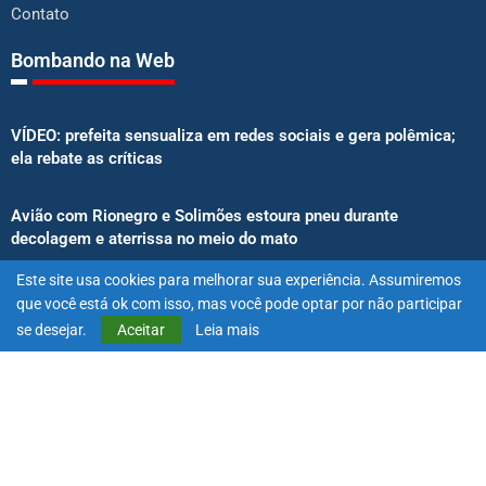
Contato
Bombando na Web
VÍDEO: prefeita sensualiza em redes sociais e gera polêmica;
ela rebate as críticas
Avião com Rionegro e Solimões estoura pneu durante
decolagem e aterrissa no meio do mato
Este site usa cookies para melhorar sua experiência. Assumiremos
Senado aprova proibição de atletas e influenciadores em
que você está ok com isso, mas você pode optar por não participar
anúncios de bets
se desejar.
Aceitar
Leia mais
@2025 – Todos os direitos reservados. Projetado e desenvolvido
por
Exímio Agência