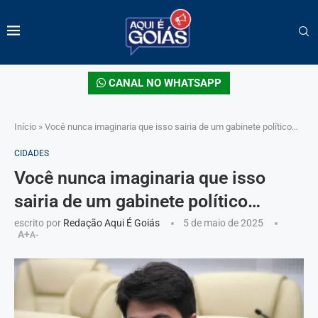
CANAL NO WHATSAPP
Início
»
Você nunca imaginaria que isso sairia de um gabinete político…
CIDADES
Você nunca imaginaria que isso
sairia de um gabinete político…
escrito por
Redação Aqui É Goiás
5 de maio de 2025
A+
A-