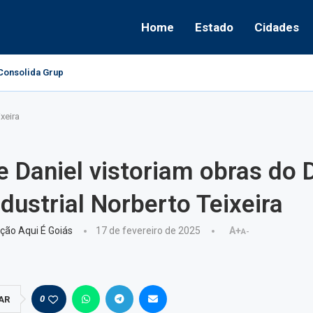
Home
Estado
Cidades
onsolida Grupo Político e Aponta Caminhos...
ixeira
 e Daniel vistoriam obras do D
dustrial Norberto Teixeira
ção Aqui É Goiás
17 de fevereiro de 2025
A+
A-
0
AR