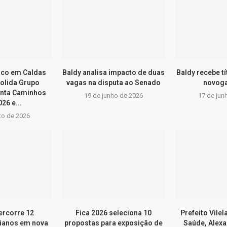
ico em Caldas
Baldy analisa impacto de duas
Baldy recebe t
olida Grupo
vagas na disputa ao Senado
novog
onta Caminhos
19 de junho de 2026
17 de jun
26 e...
to de 2026
ercorre 12
Fica 2026 seleciona 10
Prefeito Vilel
ianos em nova
propostas para exposição de
Saúde, Alexa