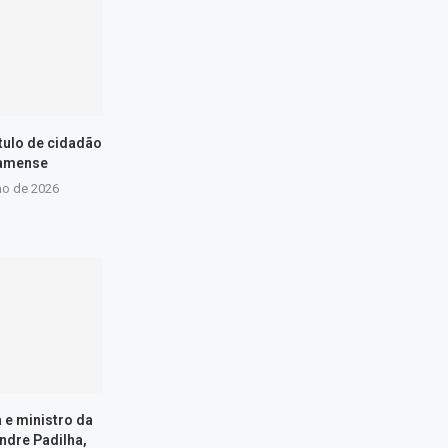
ítulo de cidadão
amense
ho de 2026
a e ministro da
ndre Padilha,