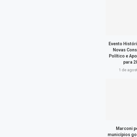
Evento Histór
Novas Cons
Político e Ap
para 20
1 de agos
Marconi p
municípios go