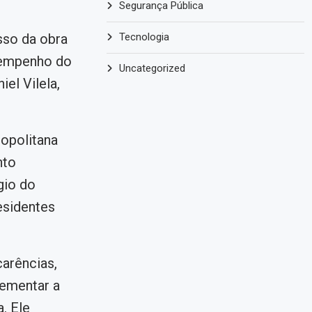
Segurança Pública
sso da obra
Tecnologia
o empenho do
Uncategorized
el Vilela,
opolitana
nto
gio do
esidentes
carências,
rementar a
. Ele