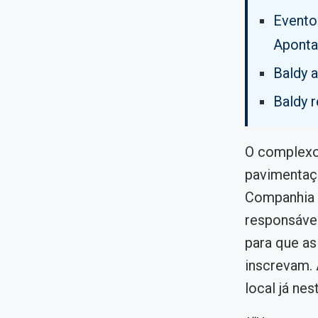
Evento
Aponta
Baldy 
Baldy 
O complexo
pavimentaçã
Companhia 
responsáve
para que as
inscrevam. 
local já nes