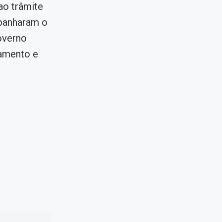
ao trâmite
mpanharam o
overno
jamento e