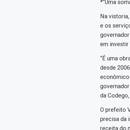
*“Uma somat
Na vistoria
e os serviç
governador 
em investi
“É uma obra
desde 2006.
econômico 
governador 
da Codego, 
O prefeito 
precisa da 
receita do 