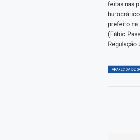
feitas nas 
burocrático
prefeito na
(Fábio Pass
Regulação 
APARECIDA DE G