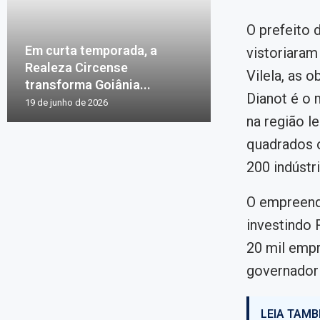
O prefeito 
Em curta temporada, a
vistoriaram
Realeza Circense
Vilela, as o
transforma Goiânia...
Dianot é o 
19 de junho de 2026
na região l
quadrados 
200 indústri
O empreend
investindo 
20 mil empr
governador 
LEIA TAMB