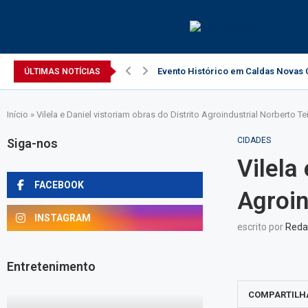
Evento Histórico em Caldas Novas C
ÚLTIMAS NOTÍCIAS
Início
»
Vilela e Daniel vistoriam obras do Distrito Agroindustrial Norberto Te
CIDADES
Siga-nos
Vilela
FACEBOOK
Agroin
INSTAGRAM
escrito por
Reda
Entretenimento
COMPARTILH