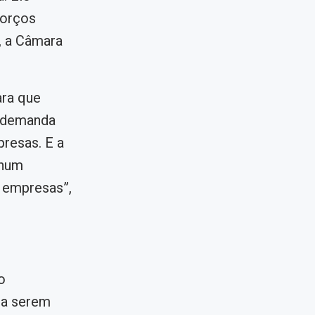
forços
, a Câmara
ara que
à demanda
presas. E a
 num
 empresas”,
o
 a serem