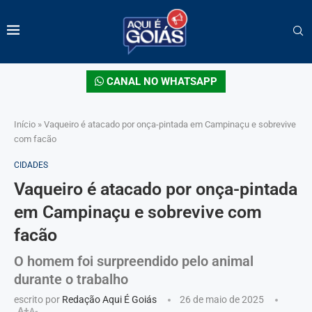
CANAL NO WHATSAPP
Início
»
Vaqueiro é atacado por onça-pintada em Campinaçu e sobrevive
com facão
CIDADES
Vaqueiro é atacado por onça-pintada
em Campinaçu e sobrevive com
facão
O homem foi surpreendido pelo animal
durante o trabalho
escrito por
Redação Aqui É Goiás
26 de maio de 2025
A+
A-