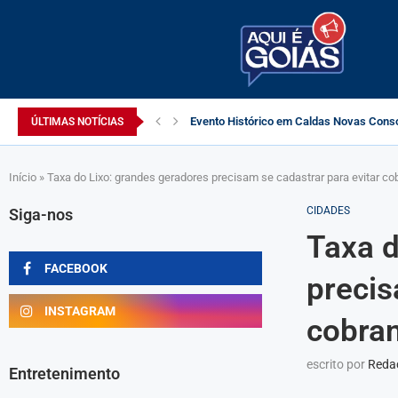
Evento Histórico em Caldas Novas Consol
ÚLTIMAS NOTÍCIAS
Início
»
Taxa do Lixo: grandes geradores precisam se cadastrar para evitar c
CIDADES
Siga-nos
Taxa d
FACEBOOK
precis
INSTAGRAM
cobra
escrito por
Redaç
Entretenimento