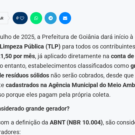
0
AR
 julho de 2025, a Prefeitura de Goiânia dará início 
 Limpeza Pública (TLP)
para todos os contribuintes
1,50 por mês
, já aplicado diretamente na
conta de
No entanto, estabelecimentos classificados como
g
e resíduos sólidos
não serão cobrados, desde que
te
cadastrados na Agência Municipal do Meio Amb
sso porque eles pagam pela própria coleta.
siderado grande gerador?
com a definição da
ABNT (NBR 10.004)
, são consi
radores: