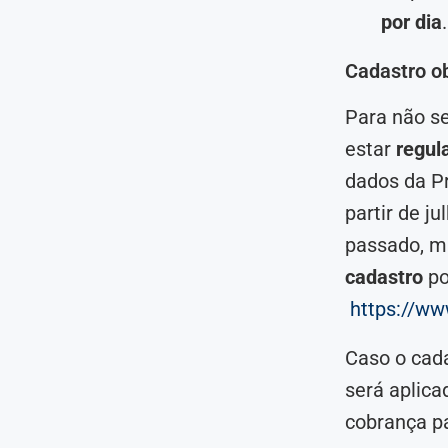
por dia
.
Cadastro o
Para não s
estar
regul
dados da Pr
partir de j
passado, m
cadastro
po
https://ww
Caso o cada
será aplic
cobrança p