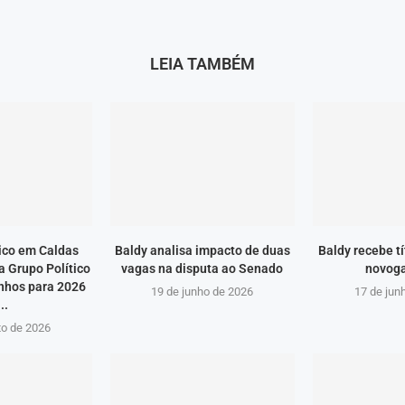
LEIA TAMBÉM
ico em Caldas
Baldy analisa impacto de duas
Baldy recebe t
 Grupo Político
vagas na disputa ao Senado
novog
nhos para 2026
19 de junho de 2026
17 de jun
..
to de 2026