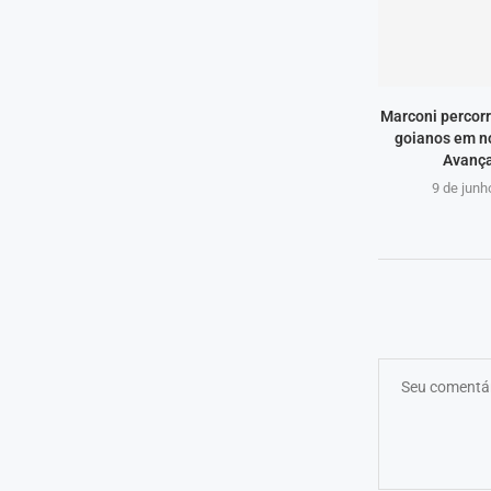
Marconi percorr
goianos em n
Avança
9 de junh