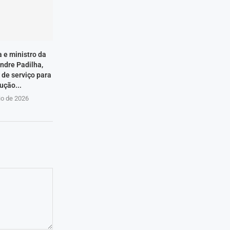
a e ministro da
ndre Padilha,
de serviço para
ução...
io de 2026