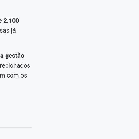
de
2.100
sas já
da gestão
irecionados
uem com os