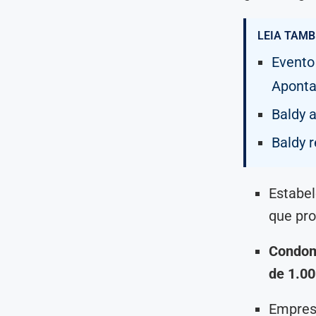
LEIA TAMB
Evento
Aponta
Baldy 
Baldy 
Estabel
que pr
Condomí
de 1.000
Empres