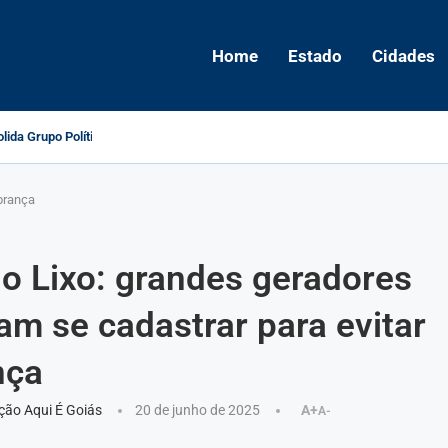
Home
Estado
Cidades
ida Grupo Político e Aponta Caminhos...
obrança
o Lixo: grandes geradores
am se cadastrar para evitar
nça
ão Aqui É Goiás
20 de junho de 2025
A+
A-