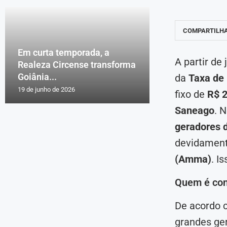
COMPARTILH
Em curta temporada, a
A partir de
Realeza Circense transforma
Goiânia...
da
Taxa de
19 de junho de 2026
fixo de
R$ 2
Saneago
. 
geradores d
devidamen
(Amma)
. I
Quem é con
De acordo 
grandes ge