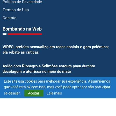
Política de Privacidade
Termos de Uso
Contato
Bombando na Web
VÍDEO: prefeita sensualiza em redes sociais e gera polêmica;
ela rebate as críticas
Avião com Rionegro e Solimões estoura pneu durante
decolagem e aterrissa no meio do mato
Este site usa cookies para melhorar sua experiência. Assumiremos
Senado aprova proibição de atletas e influenciadores em
que você está ok com isso, mas você pode optar por não participar
anúncios de bets
se desejar.
Aceitar
Leia mais
@2025 – Todos os direitos reservados. Projetado e desenvolvido
por
Exímio Agência