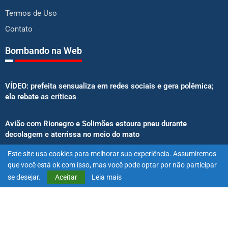
Termos de Uso
Contato
Bombando na Web
VÍDEO: prefeita sensualiza em redes sociais e gera polêmica;
ela rebate as críticas
Avião com Rionegro e Solimões estoura pneu durante
decolagem e aterrissa no meio do mato
Este site usa cookies para melhorar sua experiência. Assumiremos
Senado aprova proibição de atletas e influenciadores em
que você está ok com isso, mas você pode optar por não participar
anúncios de bets
se desejar.
Aceitar
Leia mais
@2025 – Todos os direitos reservados. Projetado e desenvolvido
por
Exímio Agência