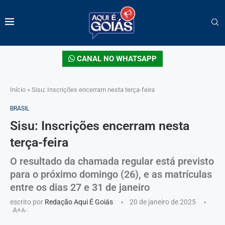
CANAL NO WHATSAPP
Início
»
Sisu: Inscrições encerram nesta terça-feira
BRASIL
Sisu: Inscrições encerram nesta
terça-feira
O resultado da chamada regular está previsto
para o próximo domingo (26), e as matrículas
entre os dias 27 e 31 de janeiro
escrito por
Redação Aqui É Goiás
20 de janeiro de 2025
A+
A-