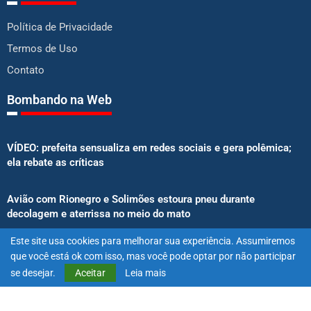
Política de Privacidade
Termos de Uso
Contato
Bombando na Web
VÍDEO: prefeita sensualiza em redes sociais e gera polêmica;
ela rebate as críticas
Avião com Rionegro e Solimões estoura pneu durante
decolagem e aterrissa no meio do mato
Este site usa cookies para melhorar sua experiência. Assumiremos
Senado aprova proibição de atletas e influenciadores em
que você está ok com isso, mas você pode optar por não participar
anúncios de bets
se desejar.
Aceitar
Leia mais
@2025 – Todos os direitos reservados. Projetado e desenvolvido