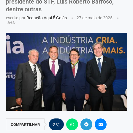
presidente do STF, Luís Roberto Barroso,
dentre outras
escrito por
Redação Aqui É Goiás
27 de maio de 2025
A+
A-
0
COMPARTILHAR