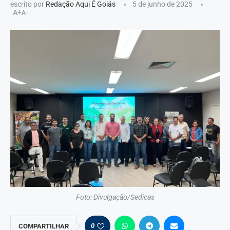
escrito por
Redação Aqui É Goiás
5 de junho de 2025
A+
A-
Foto: Divulgação/Sedicas
0
COMPARTILHAR