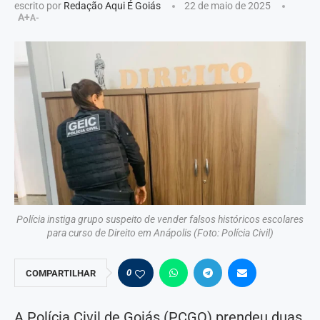
escrito por
Redação Aqui É Goiás
22 de maio de 2025
A+
A-
Polícia instiga grupo suspeito de vender falsos históricos escolares
para curso de Direito em Anápolis (Foto: Polícia Civil)
0
COMPARTILHAR
A Polícia Civil de Goiás (PCGO) prendeu duas