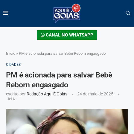
CANAL NO WHATSAPP
Início
»
PM é acionada para salvar Bebê Reborn engasgado
CIDADES
PM é acionada para salvar Bebê
Reborn engasgado
escrito por
Redação Aqui É Goiás
24 de maio de 2025
A+
A-