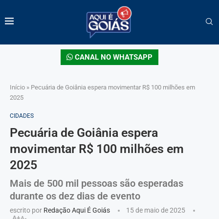
CANAL NO WHATSAPP
Início
»
Pecuária de Goiânia espera movimentar R$ 100 milhões em
2025
CIDADES
Pecuária de Goiânia espera
movimentar R$ 100 milhões em
2025
Mais de 500 mil pessoas são esperadas
durante os dez dias de evento
escrito por
Redação Aqui É Goiás
15 de maio de 2025
A+
A-