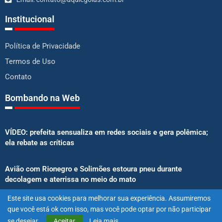
Institucional
Política de Privacidade
Termos de Uso
Contato
Bombando na Web
VÍDEO: prefeita sensualiza em redes sociais e gera polêmica;
ela rebate as críticas
Avião com Rionegro e Solimões estoura pneu durante
decolagem e aterrissa no meio do mato
Este site usa cookies para melhorar sua experiência. Assumiremos
Senado aprova proibição de atletas e influenciadores em
que você está ok com isso, mas você pode optar por não participar
anúncios de bets
se desejar.
Aceitar
Leia mais