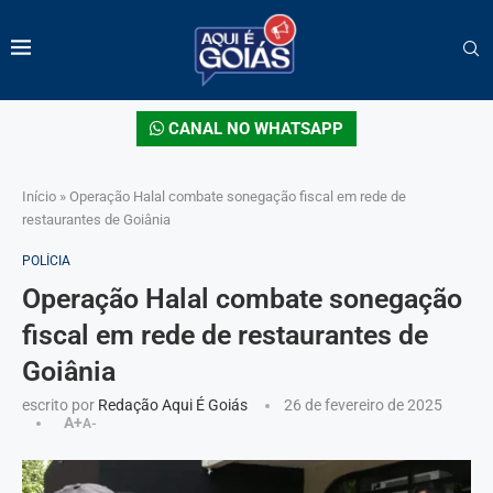
CANAL NO WHATSAPP
Início
»
Operação Halal combate sonegação fiscal em rede de
restaurantes de Goiânia
POLÍCIA
Operação Halal combate sonegação
fiscal em rede de restaurantes de
Goiânia
escrito por
Redação Aqui É Goiás
26 de fevereiro de 2025
A+
A-