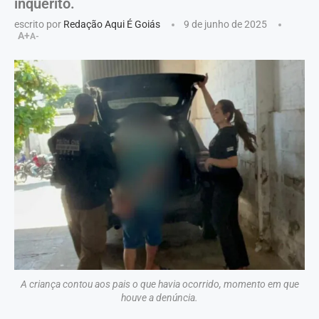
inquérito.
escrito por
Redação Aqui É Goiás
9 de junho de 2025
A+
A-
A criança contou aos pais o que havia ocorrido, momento em que
houve a denúncia.