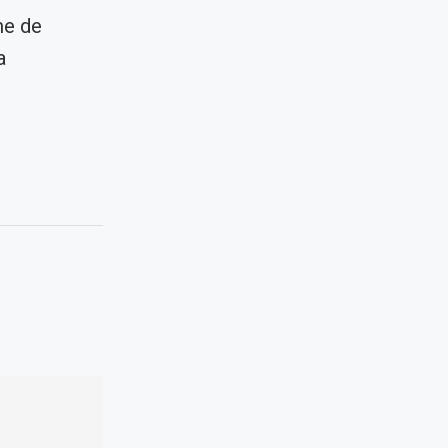
me de
a