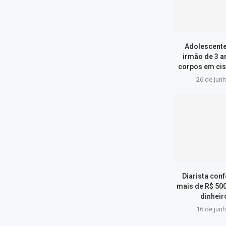
Adolescente
irmão de 3 a
corpos em cist
26 de jun
Diarista conf
mais de R$ 500
dinheiro
16 de jun