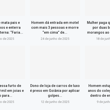
 mata pais e
Homem dá entrada em motel
Mulher paga q
nos e enterra
com mais 3 pessoas e morre
por duas 
erna: “Faria...
“em cima” de...
morangos ao s
ho de 2025
24 de junho de 2025
18 de jun
essa furto de
Dono de loja de carros de luxo
Homem estupr
 mil em joias e
é preso em Goiânia por aplicar
anos do cole
 para...
golpes...
dentro de e
ho de 2025
12 de junho de 2025
9 de jun