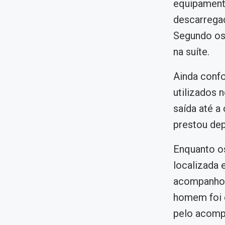
equipamento
descarregad
Segundo os 
na suíte.
Ainda confo
utilizados 
saída até a
prestou de
Enquanto os
localizada 
acompanhou 
homem foi e
pelo acomp