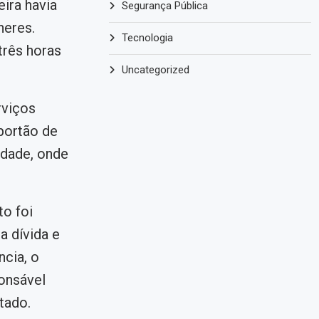
ira havia
Segurança Pública
heres.
Tecnologia
três horas
Uncategorized
rviços
 portão de
idade, onde
o foi
a dívida e
ncia, o
onsável
tado.