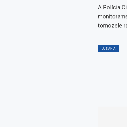
A Polícia C
monitorame
tornozeleir
LUZIÂNIA