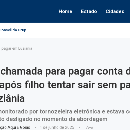
Home
Estado
Cidades
onsolida Grupo Político e Aponta Caminhos...
m pagar em Luziânia
 chamada para pagar conta 
após filho tentar sair sem p
iânia
nitorado por tornozeleira eletrônica e estava 
to desligado no momento da abordagem
ção Aqui É Goiás
1 de junho de 2025
A+
A-