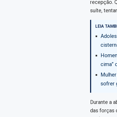
recepção. Q
suíte, tent
LEIA TAMB
Adoles
cistern
Homem 
cima” 
Mulher
sofrer
Durante a 
das forças 