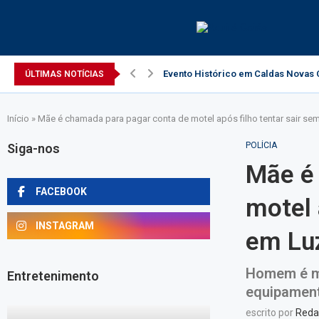
Evento Histórico em Caldas Novas C
ÚLTIMAS NOTÍCIAS
Início
»
Mãe é chamada para pagar conta de motel após filho tentar sair se
POLÍCIA
Siga-nos
Mãe é
FACEBOOK
motel 
INSTAGRAM
em Luz
Homem é mo
Entretenimento
equipamen
escrito por
Reda