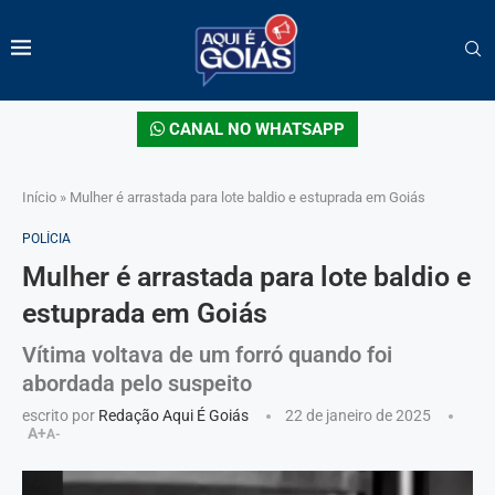
CANAL NO WHATSAPP
Início
»
Mulher é arrastada para lote baldio e estuprada em Goiás
POLÍCIA
Mulher é arrastada para lote baldio e
estuprada em Goiás
Vítima voltava de um forró quando foi
abordada pelo suspeito
escrito por
Redação Aqui É Goiás
22 de janeiro de 2025
A+
A-