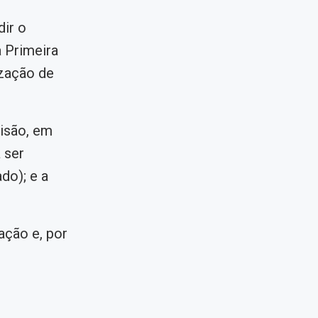
ir o
 Primeira
zação de
isão, em
 ser
do); e a
ação e, por