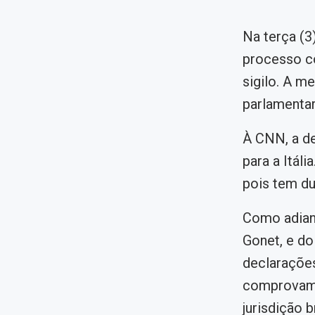
Na terça (3
processo co
sigilo. A m
parlamentar
À CNN, a de
para a Itáli
pois tem du
Como adiant
Gonet, e do
declarações
comprovam q
jurisdição b