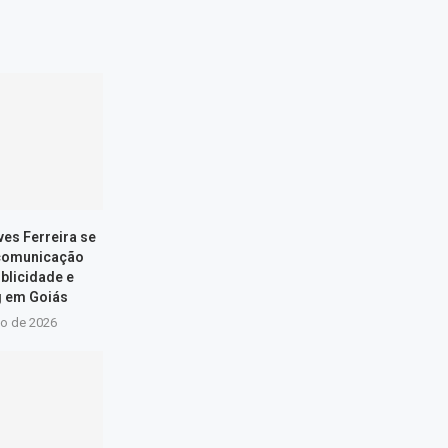
ves Ferreira se
 comunicação
ublicidade e
g em Goiás
io de 2026