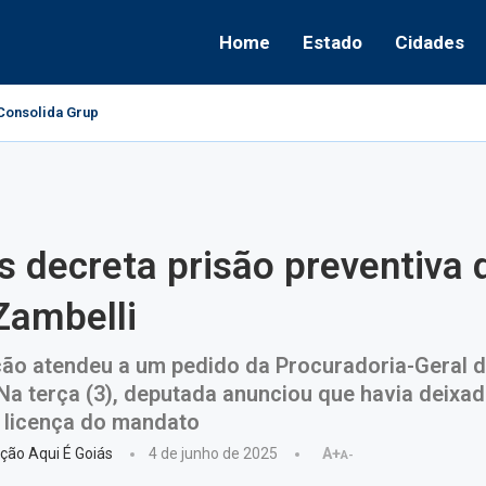
Home
Estado
Cidades
onsolida Grupo Político e Aponta Caminhos...
 decreta prisão preventiva 
Zambelli
ão atendeu a um pedido da Procuradoria-Geral 
Na terça (3), deputada anunciou que havia deixad
a licença do mandato
ção Aqui É Goiás
4 de junho de 2025
A+
A-