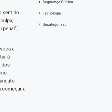
Segurança Pública
 sentido
Tecnologia
culpa,
Uncategorized
 penal”,
ívoca a
tar à
o dos
rio
mandato
ra começar a