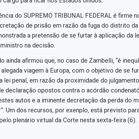
o cargo para ficar nos Estados Unidos.
udência do SUPREMO TRIBUNAL FEDERAL é firme no
cretação de prisão em razão da fuga do distrito da 
nstrada a pretensão de se furtar à aplicação da lei
ministro na decisão.
o ainda afirmou que, no caso de Zambelli, “é inequ
 alegada viagem à Europa, com o objetivo de se fur
a lei penal, em razão da proximidade do julgament
e declaração opostos contra o acórdão condenató
estes autos e a iminente decretação da perda do 
”. Um dos recursos, por exenplo, está previsto pa
pelo plenário virtual da Corte nesta sexta-feira (6).