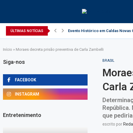
Evento Histórico em Caldas Novas C
ÚLTIMAS NOTÍCIAS
Início
»
Moraes decreta prisão preventiva de Carla Zambelli
BRASIL
Siga-nos
Moraes
FACEBOOK
Carla 
INSTAGRAM
Determinaç
República. 
Entretenimento
que pediri
escrito por
Reda