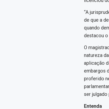
licenciou d
“A jurispr
de que a de
quando demo
destacou o 
O magistrad
natureza da
aplicação d
embargos d
proferido n
parlamentar
ser julgado 
Entenda