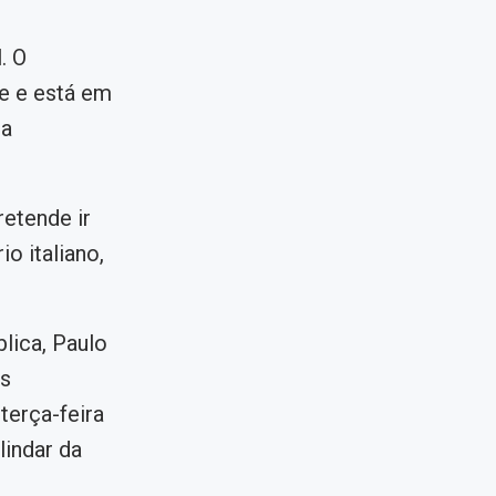
. O
e e está em
la
etende ir
io italiano,
lica, Paulo
as
terça-feira
lindar da