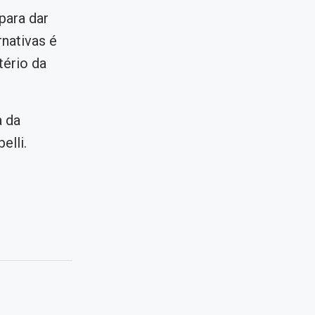
para dar
nativas é
tério da
a da
elli.