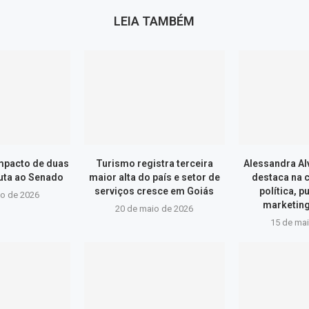
LEIA TAMBÉM
impacto de duas
Turismo registra terceira
Alessandra Al
uta ao Senado
maior alta do país e setor de
destaca na
serviços cresce em Goiás
política, p
ho de 2026
marketin
20 de maio de 2026
15 de ma