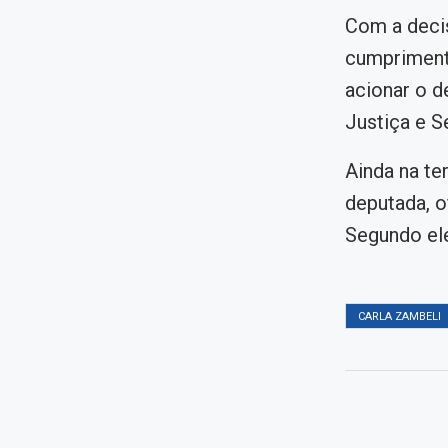
Com a decis
cumprimento
acionar o d
Justiça e S
Ainda na te
deputada, o
Segundo ele
CARLA ZAMBELI