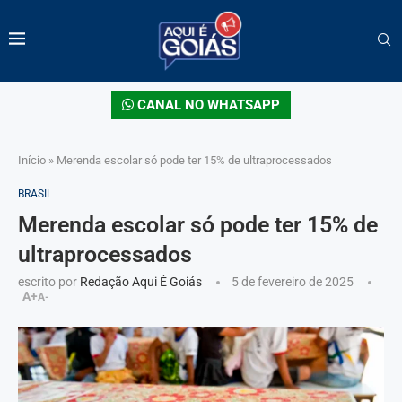
CANAL NO WHATSAPP
Início
»
Merenda escolar só pode ter 15% de ultraprocessados
BRASIL
Merenda escolar só pode ter 15% de
ultraprocessados
escrito por
Redação Aqui É Goiás
5 de fevereiro de 2025
A+
A-