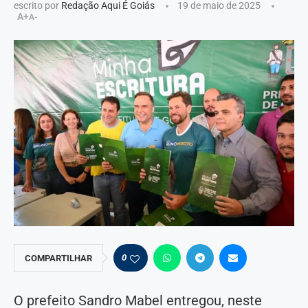
escrito por
Redação Aqui É Goiás
19 de maio de 2025
A+
A-
0
COMPARTILHAR
O prefeito Sandro Mabel entregou, neste