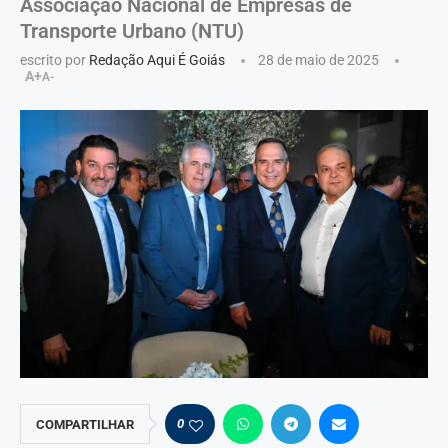
Associação Nacional de Empresas de
Transporte Urbano (NTU)
escrito por
Redação Aqui É Goiás
28 de maio de 2025
A+
A-
0
COMPARTILHAR