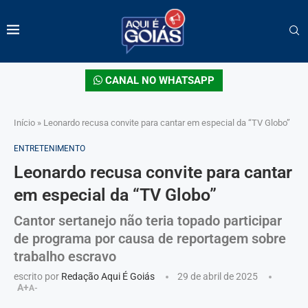
CANAL NO WHATSAPP
Início
»
Leonardo recusa convite para cantar em especial da “TV Globo”
ENTRETENIMENTO
Leonardo recusa convite para cantar
em especial da “TV Globo”
Cantor sertanejo não teria topado participar
de programa por causa de reportagem sobre
trabalho escravo
escrito por
Redação Aqui É Goiás
29 de abril de 2025
A+
A-