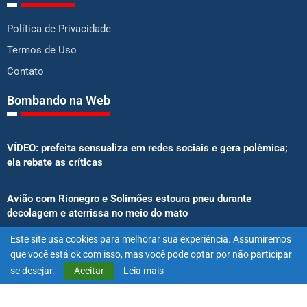
Política de Privacidade
Termos de Uso
Contato
Bombando na Web
VÍDEO: prefeita sensualiza em redes sociais e gera polêmica;
ela rebate as críticas
Avião com Rionegro e Solimões estoura pneu durante
decolagem e aterrissa no meio do mato
Este site usa cookies para melhorar sua experiência. Assumiremos
Senado aprova proibição de atletas e influenciadores em
que você está ok com isso, mas você pode optar por não participar
anúncios de bets
se desejar.
Aceitar
Leia mais
@2025 – Todos os direitos reservados. Projetado e desenvolvido