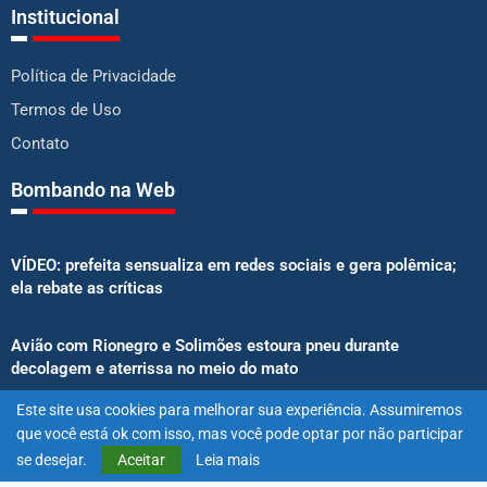
Institucional
Política de Privacidade
Termos de Uso
Contato
Bombando na Web
VÍDEO: prefeita sensualiza em redes sociais e gera polêmica;
ela rebate as críticas
Avião com Rionegro e Solimões estoura pneu durante
decolagem e aterrissa no meio do mato
Este site usa cookies para melhorar sua experiência. Assumiremos
Senado aprova proibição de atletas e influenciadores em
que você está ok com isso, mas você pode optar por não participar
anúncios de bets
se desejar.
Aceitar
Leia mais