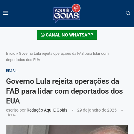
CANAL NO WHATSAPP
Início
»
Governo Lula rejeita operações da FAB para lidar com
deportados dos EUA
BRASIL
Governo Lula rejeita operações da
FAB para lidar com deportados dos
EUA
escrito por
Redação Aqui É Goiás
29 de janeiro de 2025
A+
A-