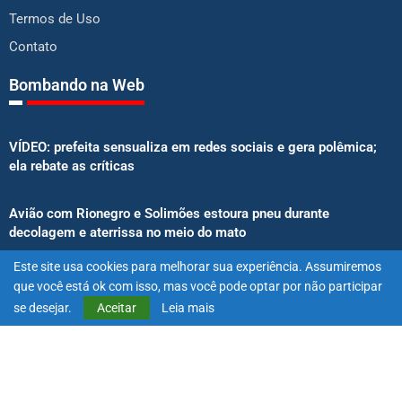
Termos de Uso
Contato
Bombando na Web
VÍDEO: prefeita sensualiza em redes sociais e gera polêmica;
ela rebate as críticas
Avião com Rionegro e Solimões estoura pneu durante
decolagem e aterrissa no meio do mato
Este site usa cookies para melhorar sua experiência. Assumiremos
Senado aprova proibição de atletas e influenciadores em
que você está ok com isso, mas você pode optar por não participar
anúncios de bets
se desejar.
Aceitar
Leia mais
@2025 – Todos os direitos reservados. Projetado e desenvolvido
por
Exímio Agência