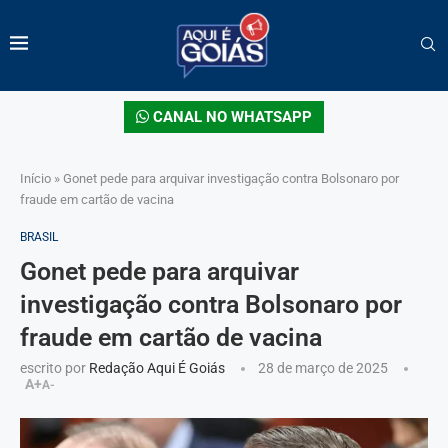
CANAL NO WHATSAPP
Início
»
Gonet pede para arquivar investigação contra Bolsonaro por
fraude em cartão de vacina
BRASIL
Gonet pede para arquivar
investigação contra Bolsonaro por
fraude em cartão de vacina
escrito por
Redação Aqui É Goiás
28 de março de 2025
A+
A-