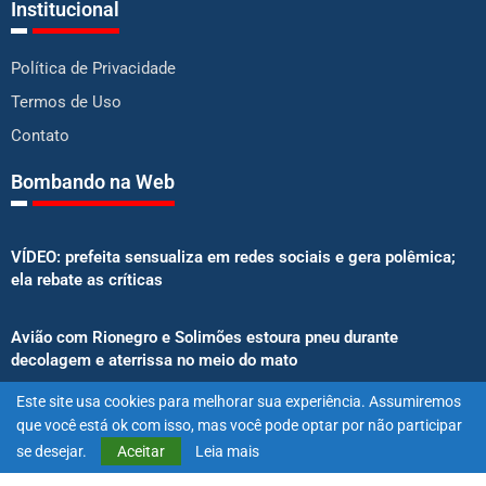
Institucional
Política de Privacidade
Termos de Uso
Contato
Bombando na Web
VÍDEO: prefeita sensualiza em redes sociais e gera polêmica;
ela rebate as críticas
Avião com Rionegro e Solimões estoura pneu durante
decolagem e aterrissa no meio do mato
Este site usa cookies para melhorar sua experiência. Assumiremos
Senado aprova proibição de atletas e influenciadores em
que você está ok com isso, mas você pode optar por não participar
anúncios de bets
se desejar.
Aceitar
Leia mais