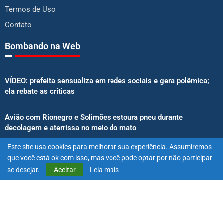
Termos de Uso
Contato
Bombando na Web
VÍDEO: prefeita sensualiza em redes sociais e gera polêmica;
ela rebate as críticas
Avião com Rionegro e Solimões estoura pneu durante
decolagem e aterrissa no meio do mato
Este site usa cookies para melhorar sua experiência. Assumiremos
Senado aprova proibição de atletas e influenciadores em
que você está ok com isso, mas você pode optar por não participar
anúncios de bets
se desejar.
Aceitar
Leia mais
@2025 – Todos os direitos reservados. Projetado e desenvolvido
por
Exímio Agência