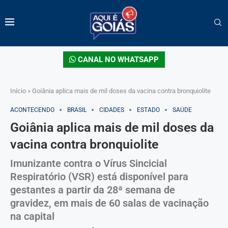
CANAL NO WHATSAPP
Início
»
Goiânia aplica mais de mil doses da vacina contra bronquiolite
ACONTECENDO
BRASIL
CIDADES
ESTADO
SAÚDE
Goiânia aplica mais de mil doses da
vacina contra bronquiolite
Imunizante contra o Vírus Sincicial
Respiratório (VSR) está disponível para
gestantes a partir da 28ª semana de
gravidez, em mais de 60 salas de vacinação
na capital