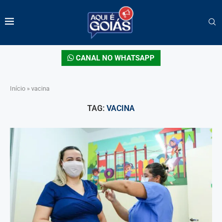
CANAL NO WHATSAPP
Início
»
vacina
TAG:
VACINA