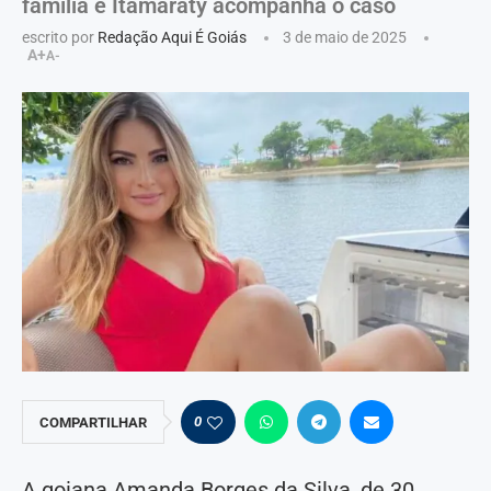
família e Itamaraty acompanha o caso
escrito por
Redação Aqui É Goiás
3 de maio de 2025
A+
A-
0
COMPARTILHAR
A goiana Amanda Borges da Silva, de 30