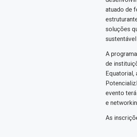
atuado de f
estruturant
soluções qu
sustentável
A programa
de institui
Equatorial,
Potencializ
evento ter
e networkin
As inscriçõ