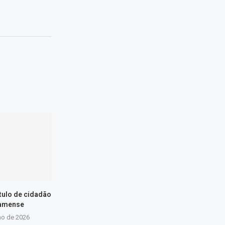
ítulo de cidadão
amense
ho de 2026