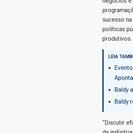
negócios e 
programaçã
sucesso na 
políticas p
produtivos.
LEIA TAMB
Evento
Aponta
Baldy 
Baldy 
“Discutir e
da indústri