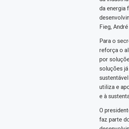
da energia 
desenvolvi
Fieg, André
Para o secr
reforça o a
por soluçõe
soluções já
sustentável
utiliza e a
e à sustenta
O president
faz parte d
desenvolvim