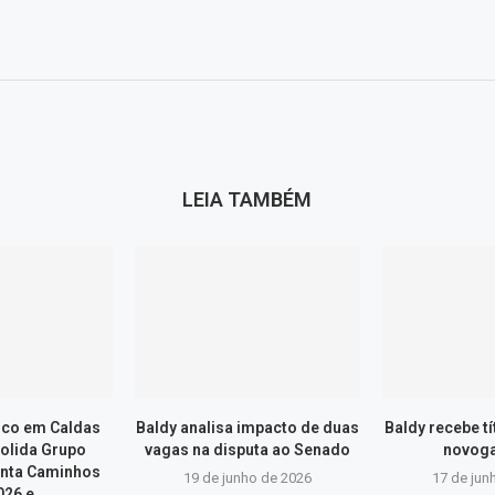
LEIA TAMBÉM
ico em Caldas
Baldy analisa impacto de duas
Baldy recebe t
olida Grupo
vagas na disputa ao Senado
novog
onta Caminhos
19 de junho de 2026
17 de jun
26 e...