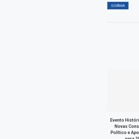
GOIÂNIA
Evento Histór
Novas Cons
Político e Ap
para 20