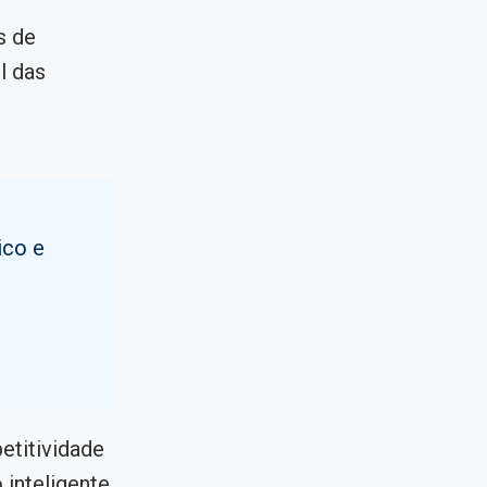
s de
l das
ico e
o
petitividade
 inteligente