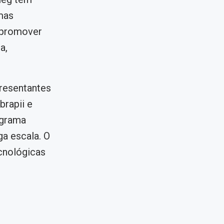
mas
é promover
a,
resentantes
brapii e
ograma
ga escala. O
cnológicas