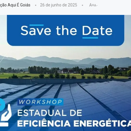
ção Aqui É Goiás
26 de junho de 2025
A+
A-