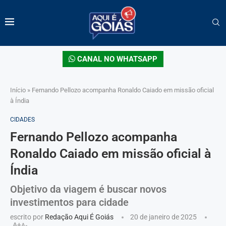
CANAL NO WHATSAPP
Início
»
Fernando Pellozo acompanha Ronaldo Caiado em missão oficial
à Índia
CIDADES
Fernando Pellozo acompanha
Ronaldo Caiado em missão oficial à
Índia
Objetivo da viagem é buscar novos
investimentos para cidade
escrito por
Redação Aqui É Goiás
20 de janeiro de 2025
A+
A-