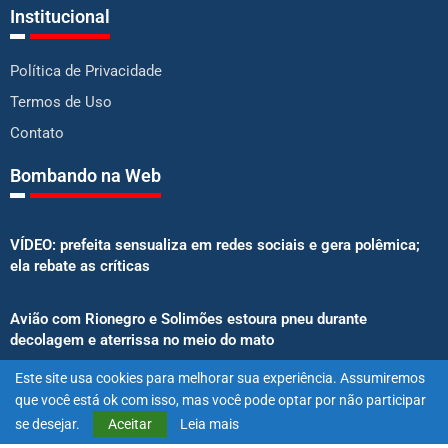
Institucional
Política de Privacidade
Termos de Uso
Contato
Bombando na Web
VÍDEO: prefeita sensualiza em redes sociais e gera polêmica;
ela rebate as críticas
Avião com Rionegro e Solimões estoura pneu durante
decolagem e aterrissa no meio do mato
Este site usa cookies para melhorar sua experiência. Assumiremos
Senado aprova proibição de atletas e influenciadores em
que você está ok com isso, mas você pode optar por não participar
anúncios de bets
se desejar.
Aceitar
Leia mais