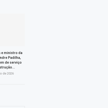
a e ministro da
ndre Padilha,
em de serviço
strução...
io de 2026