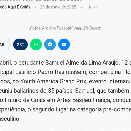
ção Aqui É Goiás
28 de maio de 2025
A+
A-
Fotos: Arquivo Pessoal/ Valquíria Duarte
0
AR
bril, o estudante Samuel Almeida Lima Araújo, 12 
cipal Laurício Pedro Rasmussem, competiu na Flór
dos, no Youth America Grand Prix, evento internaci
reuniu bailarinos de 35 países. Samuel, que também
o Futuro de Goiás em Artes Basileu França, conqui
xperiência, o segundo lugar na categoria pre-compe
sculino.