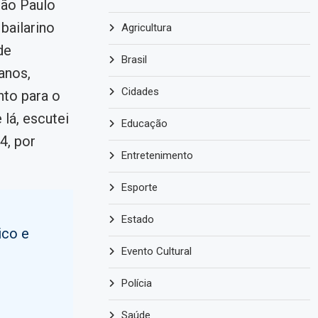
São Paulo
bailarino
Agricultura
de
Brasil
anos,
Cidades
nto para o
 lá, escutei
Educação
4, por
Entretenimento
Esporte
Estado
ico e
Evento Cultural
Polícia
o
Saúde