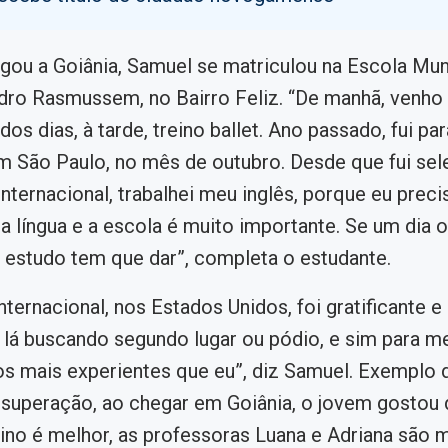
ou a Goiânia, Samuel se matriculou na Escola Mun
dro Rasmussem, no Bairro Feliz. “De manhã, venho 
dos dias, à tarde, treino ballet. Ano passado, fui p
m São Paulo, no mês de outubro. Desde que fui se
nternacional, trabalhei meu inglês, porque eu preci
 língua e a escola é muito importante. Se um dia o
o estudo tem que dar”, completa o estudante.
ernacional, nos Estados Unidos, foi gratificante e d
a lá buscando segundo lugar ou pódio, e sim para me
os mais experientes que eu”, diz Samuel. Exemplo d
e superação, ao chegar em Goiânia, o jovem gostou 
sino é melhor, as professoras Luana e Adriana são 