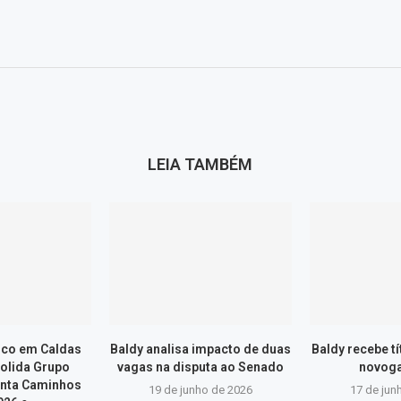
LEIA TAMBÉM
ico em Caldas
Baldy analisa impacto de duas
Baldy recebe t
olida Grupo
vagas na disputa ao Senado
novog
onta Caminhos
19 de junho de 2026
17 de jun