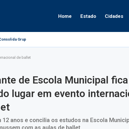
Home
Estado
Cidades
onsolida Grupo Político e Aponta Caminhos...
rnacional de ballet
nte de Escola Municipal fic
o lugar em evento internaci
let
12 anos e concilia os estudos na Escola Municip
ussem com as aulas de ballet