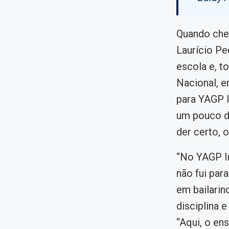
Quando cheg
Laurício Pe
escola e, to
Nacional, e
para YAGP I
um pouco da
der certo, 
“No YAGP Int
não fui par
em bailarin
disciplina 
“Aqui, o en