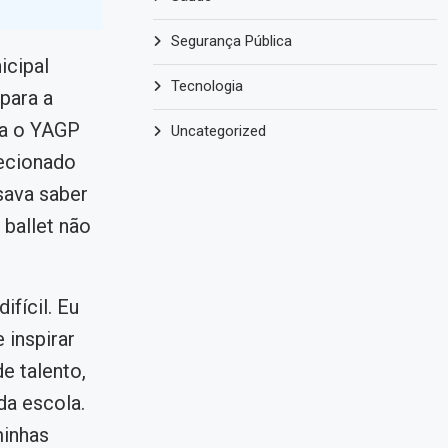
Segurança Pública
icipal
Tecnologia
para a
ara o YAGP
Uncategorized
lecionado
sava saber
 ballet não
ifícil. Eu
 inspirar
e talento,
da escola.
minhas