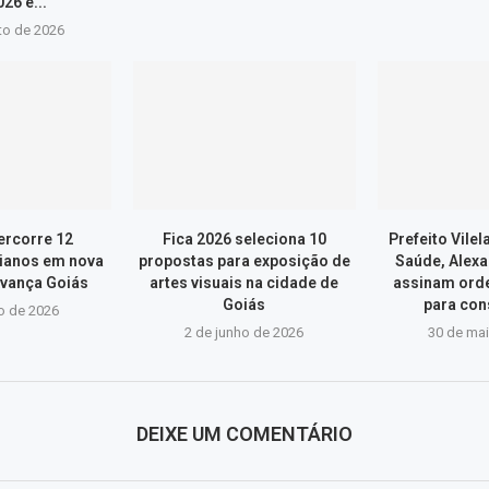
26 e...
to de 2026
ercorre 12
Fica 2026 seleciona 10
Prefeito Vilel
ianos em nova
propostas para exposição de
Saúde, Alexa
vança Goiás
artes visuais na cidade de
assinam ord
Goiás
para con
o de 2026
2 de junho de 2026
30 de ma
DEIXE UM COMENTÁRIO