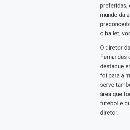
preferidas,
mundo da ar
preconceito
o ballet, vo
O diretor d
Fernandes d
destaque em
foi para a 
serve també
área que fo
futebol e q
diretor.