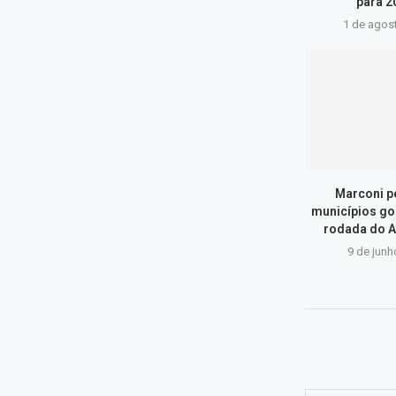
para 20
1 de agos
Marconi p
municípios go
rodada do A
9 de junh