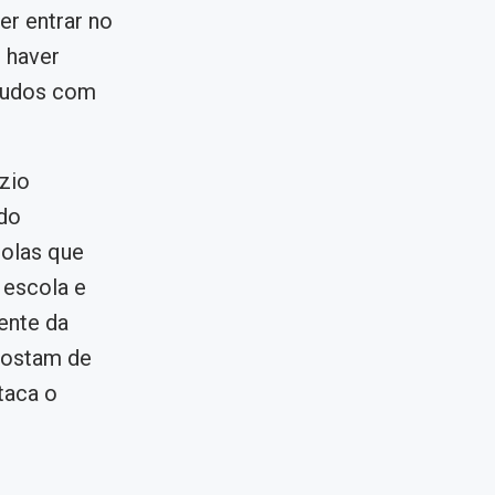
er entrar no
 haver
studos com
zio
ndo
colas que
 escola e
ente da
 gostam de
taca o