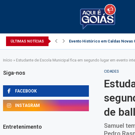
Evento Histórico em Caldas Novas C
ÚLTIMAS NOTÍCIAS
Início
»
Estudante de Escola Municipal fica em segundo lugar em evento inte
CIDADES
Siga-nos
Estuda
FACEBOOK
segund
INSTAGRAM
de bal
Samuel tem 
Entretenimento
Pedro Rasm