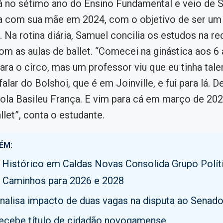
 no sétimo ano do Ensino Fundamental e veio de 
a com sua mãe em 2024, com o objetivo de ser um 
. Na rotina diária, Samuel concilia os estudos na re
om as aulas de ballet. “Comecei na ginástica aos 6 
para o circo, mas um professor viu que eu tinha tale
 falar do Bolshoi, que é em Joinville, e fui para lá. De
cola Basileu França. E vim para cá em março de 202
llet”, conta o estudante.
ÉM:
 Histórico em Caldas Novas Consolida Grupo Polít
 Caminhos para 2026 e 2028
analisa impacto de duas vagas na disputa ao Senad
recebe título de cidadão novogamense