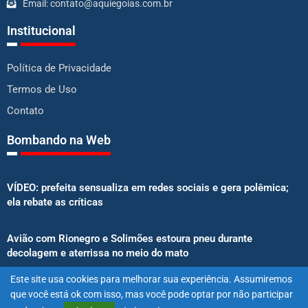
Email: contato@aquiegoias.com.br
Institucional
Política de Privacidade
Termos de Uso
Contato
Bombando na Web
VÍDEO: prefeita sensualiza em redes sociais e gera polêmica;
ela rebate as críticas
Avião com Rionegro e Solimões estoura pneu durante
decolagem e aterrissa no meio do mato
Este site usa cookies para melhorar sua experiência. Assumiremos
Senado aprova proibição de atletas e influenciadores em
que você está ok com isso, mas você pode optar por não participar
anúncios de bets