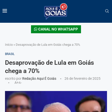
CANAL NO WHATSAPP
Início
»
Desaprovação de Lula em Goiás chega a 70%
BRASIL
Desaprovação de Lula em Goiás
chega a 70%
escrito por
Redação Aqui É Goiás
26 de fevereiro de 2025
A+
A-