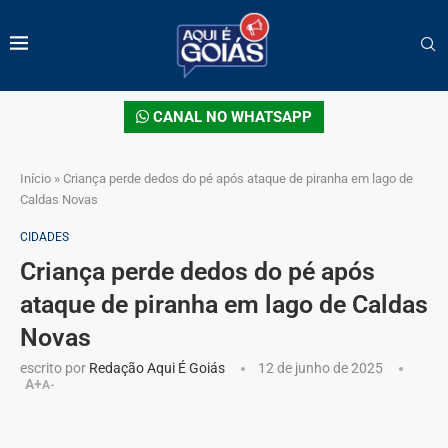
CANAL NO WHATSAPP
Início
»
Criança perde dedos do pé após ataque de piranha em lago de
Caldas Novas
CIDADES
Criança perde dedos do pé após
ataque de piranha em lago de Caldas
Novas
escrito por
Redação Aqui É Goiás
12 de junho de 2025
A+
A-