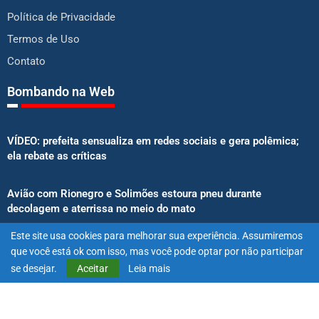
Política de Privacidade
Termos de Uso
Contato
Bombando na Web
VÍDEO: prefeita sensualiza em redes sociais e gera polêmica;
ela rebate as críticas
Avião com Rionegro e Solimões estoura pneu durante
decolagem e aterrissa no meio do mato
Este site usa cookies para melhorar sua experiência. Assumiremos
Senado aprova proibição de atletas e influenciadores em
que você está ok com isso, mas você pode optar por não participar
anúncios de bets
se desejar.
Aceitar
Leia mais
@2025 – Todos os direitos reservados. Projetado e desenvolvido