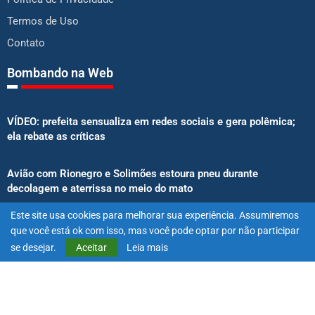
Termos de Uso
Contato
Bombando na Web
VÍDEO: prefeita sensualiza em redes sociais e gera polêmica;
ela rebate as críticas
Avião com Rionegro e Solimões estoura pneu durante
decolagem e aterrissa no meio do mato
Este site usa cookies para melhorar sua experiência. Assumiremos
Senado aprova proibição de atletas e influenciadores em
que você está ok com isso, mas você pode optar por não participar
anúncios de bets
se desejar.
Aceitar
Leia mais
@2025 – Todos os direitos reservados. Projetado e desenvolvido
por
Exímio Agência